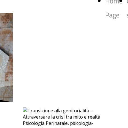
Home
Page
PSY Blog
- pensieri
sparsi di uno
psicologo pesarese
Psicologia Perinatale, psicologia-